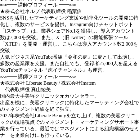
∞∞━━ 講師プロフィール ━━∞∞
★株式会社ネルプ 代表取締役 稲葉信
SNSを活用したマーケティング支援や効率化ツールの開発に特
化し、複数のサービスを提供。Instagram向けチャットボット
「iステップ」は、業界シェアNo.1を獲得し、導入アカウント
数は7,000を突破。また、X（旧Twitter）の機能拡張ツール
「XTEP」を開発・運営し、こちらは導入アカウント数2,000を
突破
人気ビジネス系YouTube番組『令和の虎』に虎として出演し、
多数の起業家を支援。また自社でも、登録者25,000人を超える
YouTubeチャンネル『虎イチャンネル』も運営。
∞∞━━ 講師プロフィール ━━∞∞
★株式会社 Liberate Beauty / 株式会社Imatem
代表取締役 真山綾美
国内最大手美容クリニック元カウンセラー。
出産を機に、美容クリニックに特化したマーケティング会社で
のマネジメント経験を経て独立。
2022年株式会社Liberate Beautyを立ち上げ、複数の美容クリニ
ックの現場視点でのマネジメント・マーケティングサポート事
業を行っている。最近ではマネジメントによる組織構築のセミ
ナーを企業向けにも行っている。