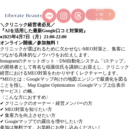
お問
い合
わせ
＼クリニック経営者必見／
『AIを活用した最新Google口コミ対策術』
♦︎2025年4月7日（月）21:00-22:00
オンライン開催／参加無料！
クリニックが選ばれるために欠かせないMEO対策と、集客に
つながる具体的なノウハウをお伝えします。
Instagramのチャットボット・DM自動化システム「iステップ」
の開発者として有名な稲葉信氏を講師にお迎えし、クリニック
経営におけるMEO対策をわかりやすくレクチャーします。
*MEOとは：Googleマップ向けの地図エンジンで最適化を図る
ことを指し、Map Engine Optimization（Googleマップ上位表示
サービス）の略。
〈こんな方におすすめ〉
✔︎ クリニックのオーナー・経営メンバーの方
✔︎ MEO対策を知りたい方
✔︎ 集客力を向上させたい方
✔︎ Googleマップでの露出を増やしたい方
参加は無料です。お気軽にお申し込みください！