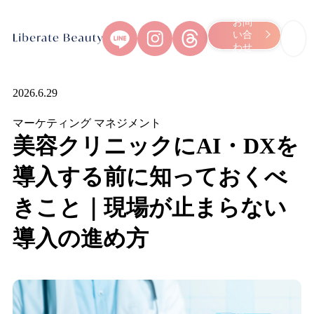
お問
い合
わせ
Skip
to
content
2026.6.29
マーケティング
マネジメント
美容クリニックにAI・DXを
導入する前に知っておくべ
きこと｜現場が止まらない
導入の進め方