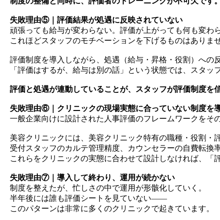
制度の整備と同時に、評価者のトレーニングが不可欠です
失敗理由⑤｜評価結果が処遇に反映されていない
頑張っても給与が変わらない。評価が上がっても何も変わ
これほどスタッフのモチベーションを下げるものはありま
評価制度を導入しながら、処遇（給与・昇格・役割）への
「評価はするが、給与は別の話」という状態では、スタッ
評価と処遇が連動していることが、スタッフが評価制度を
失敗理由⑥｜クリニックの現場実態に合っていない制度を
一般企業向けに設計された人事評価のフレームワークをそ
美容クリニックには、美容クリニック特有の職種・役割・
受付スタッフのカルテ管理精度、カウンセラーの自費転換
これらをクリニックの実態に合わせて設計しなければ、「
失敗理由⑦｜導入して終わり、運用が続かない
制度を整えたが、忙しさの中で運用が形骸化していく。
半年後には誰も評価シートを見ていない——
このパターンは非常に多くのクリニックで起きています。